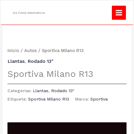
Ir
¿No encuentras lo que buscas?
Consulta
al
Da Costa Neumaticos
contenido
Inicio
/
Autos
/ Sportiva Milano R13
Llantas
,
Rodado 13"
Sportiva Milano R13
Categorías:
Llantas
,
Rodado 13"
Etiqueta:
Sportiva Milano R13
Marca:
Sportiva
Descripción