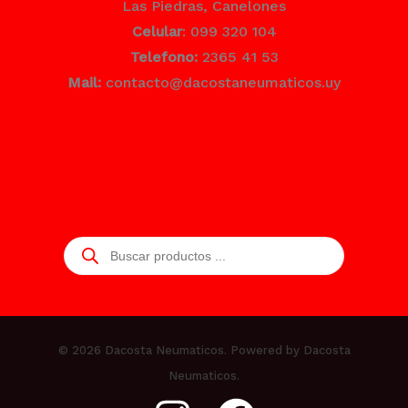
Las Piedras, Canelones
Celular
: 099 320 104
Telefono:
2365 41 53
Mail:
contacto@dacostaneumaticos.uy
Búsqueda
de
productos
© 2026 Dacosta Neumaticos. Powered by Dacosta
Neumaticos.