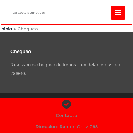
Ir
¿No encuentras lo que buscas?
Consulta
al
Da Costa Neumaticos
contenido
Inicio
Chequeo
Chequeo
Realizamos chequeo de frenos, tren delantero y tren
trasero.
Contacto
Direccion
: Ramon Ortiz 763