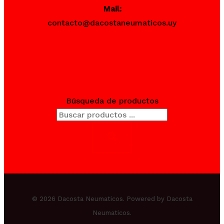
Mail:
contacto@dacostaneumaticos.uy
Búsqueda de productos
© 2026 Dacosta Neumaticos. Powered by Dacosta
Neumaticos.