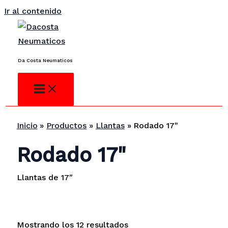
Ir al contenido
¿No encuentras lo que buscas?
Consulta
Da Costa Neumaticos
Inicio
Productos
Llantas
Rodado 17"
Rodado 17"
Llantas de 17″
Mostrando los 12 resultados