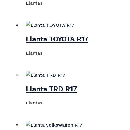
Llantas
Llanta TOYOTA R17
Llantas
Llanta TRD R17
Llantas