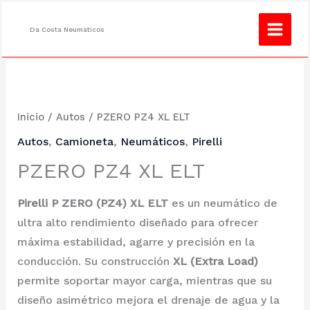
Ir
¿No encuentras lo que buscas?
Consulta
al
Da Costa Neumaticos
contenido
Inicio
/
Autos
/ PZERO PZ4 XL ELT
Autos
,
Camioneta
,
Neumáticos
,
Pirelli
PZERO PZ4 XL ELT
Pirelli P ZERO (PZ4) XL ELT
es un neumático de
ultra alto rendimiento diseñado para ofrecer
máxima estabilidad, agarre y precisión en la
conducción. Su construcción
XL (Extra Load)
permite soportar mayor carga, mientras que su
diseño asimétrico mejora el drenaje de agua y la