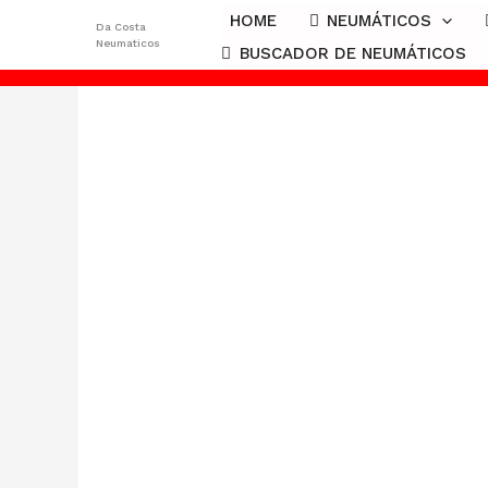
Ir
HOME
NEUMÁTICOS
Da Costa
al
Neumaticos
BUSCADOR DE NEUMÁTICOS
contenido