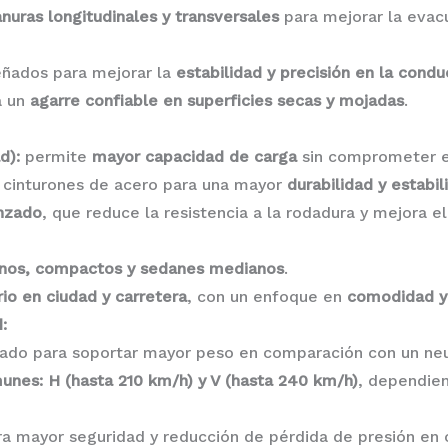
anuras longitudinales y transversales
para mejorar la evacu
eñados para mejorar la
estabilidad y precisión en la condu
a un
agarre confiable en superficies secas y mojadas
.
d):
permite
mayor capacidad de carga
sin comprometer e
cinturones de acero para una mayor
durabilidad y estabil
nzado
, que reduce la resistencia a la rodadura y mejora e
anos, compactos y sedanes medianos
.
rio en ciudad y carretera
, con un enfoque en
comodidad y 
:
ñado para soportar mayor peso en comparación con un ne
unes: H (hasta 210 km/h) y V (hasta 240 km/h)
, dependien
a mayor seguridad y reducción de pérdida de presión en 