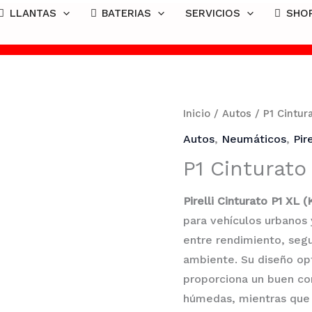
LLANTAS
BATERIAS
SERVICIOS
SHO
¿No encuentras lo que buscas?
Inicio
/
Autos
/ P1 Cintur
Autos
,
Neumáticos
,
Pire
P1 Cinturato
Pirelli Cinturato P1 XL (
para vehículos urbanos 
entre rendimiento, seg
ambiente. Su diseño op
proporciona un buen co
húmedas, mientras que 