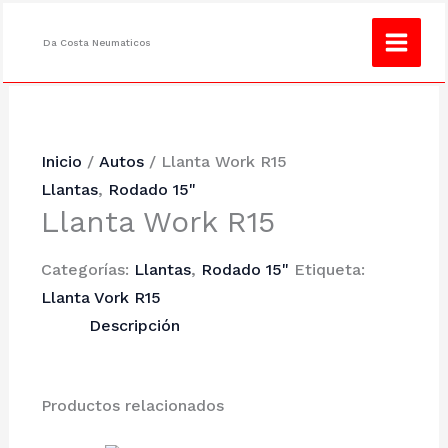
Ir
¿No encuentras lo que buscas?
Consulta
al
Da Costa Neumaticos
contenido
Inicio
/
Autos
/ Llanta Work R15
Llantas
,
Rodado 15"
Llanta Work R15
Categorías:
Llantas
,
Rodado 15"
Etiqueta:
Llanta Vork R15
Descripción
Productos relacionados