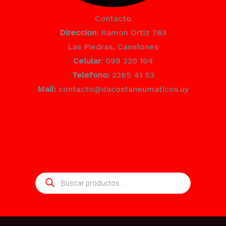
Contacto
Direccion
: Ramon Ortiz 763
Las Piedras, Canelones
Celular
: 099 320 104
Telefono:
2365 41 53
Mail:
contacto@dacostaneumaticos.uy
Búsqueda
de
productos