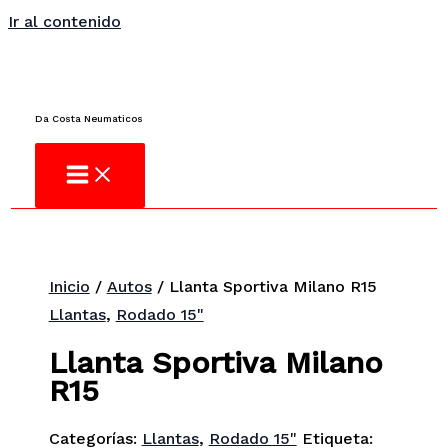
Ir al contenido
¿No encuentras lo que buscas?
Consulta
Da Costa Neumaticos
Inicio
/
Autos
/ Llanta Sportiva Milano R15
Llantas
,
Rodado 15"
Llanta Sportiva Milano
R15
Categorías:
Llantas
,
Rodado 15"
Etiqueta: