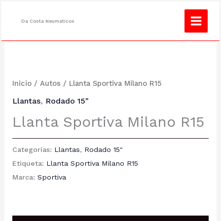
Ir
¿No encuentras lo que buscas?
Consulta
al
Da Costa Neumaticos
contenido
Inicio
/
Autos
/ Llanta Sportiva Milano R15
Llantas
,
Rodado 15"
Llanta Sportiva Milano R15
Categorías:
Llantas
,
Rodado 15"
Etiqueta:
Llanta Sportiva Milano R15
Marca:
Sportiva