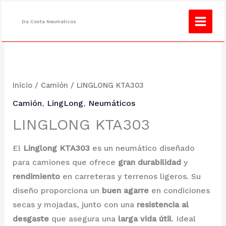
Ir
¿No encuentras lo que buscas?
Consulta
al
Da Costa Neumaticos
contenido
Inicio
/
Camión
/ LINGLONG KTA303
Camión
,
LingLong
,
Neumáticos
LINGLONG KTA303
El
Linglong KTA303
es un neumático diseñado
para camiones que ofrece
gran durabilidad
y
rendimiento
en carreteras y terrenos ligeros. Su
diseño proporciona un
buen agarre
en condiciones
secas y mojadas, junto con una
resistencia al
desgaste
que asegura una
larga vida útil
. Ideal