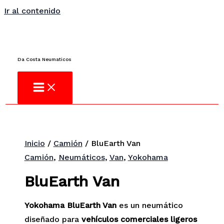
Ir al contenido
¿No encuentras lo que buscas?
Consulta
Da Costa Neumaticos
Inicio
/
Camión
/ BluEarth Van
Camión
,
Neumáticos
,
Van
,
Yokohama
BluEarth Van
Yokohama BluEarth Van
es un neumático
diseñado para
vehículos comerciales ligeros