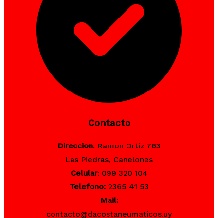
Contacto
Direccion
: Ramon Ortiz 763
Las Piedras, Canelones
Celular
: 099 320 104
Telefono:
2365 41 53
Mail:
contacto@dacostaneumaticos.uy