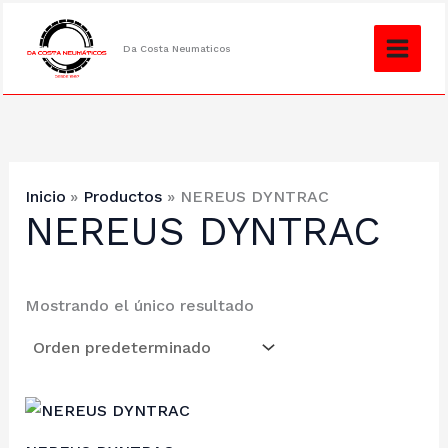
Ir
¿No encuentras lo que buscas?
Consulta
al
Da Costa Neumaticos
contenido
Inicio
Productos
NEREUS DYNTRAC
NEREUS DYNTRAC
Mostrando el único resultado