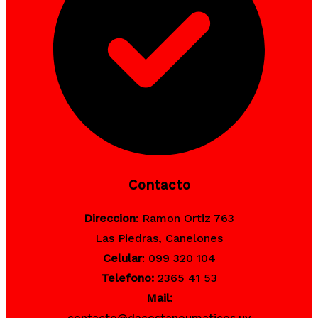
Contacto
Direccion
: Ramon Ortiz 763
Las Piedras, Canelones
Celular
: 099 320 104
Telefono:
2365 41 53
Mail:
contacto@dacostaneumaticos.uy